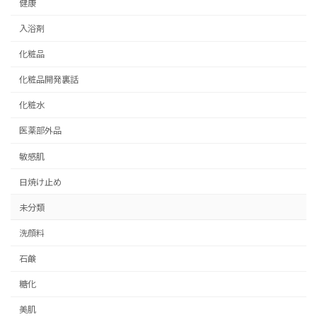
健康
入浴剤
化粧品
化粧品開発裏話
化粧水
医薬部外品
敏感肌
日焼け止め
未分類
洗顔料
石鹸
糖化
美肌