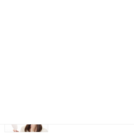
スキンケア
2022年1月10日
実は最強かもしれない美容成分「ビオチ
スキンケア
ン」についての知られてない話
2021年12月17日
洗顔パウダーを使用する際のコツと注意
スキンケア
点について
2021年12月10日
敏感肌の方が化粧品を選ぶ際の４か条
アレルギー
（５）
2021年12月8日