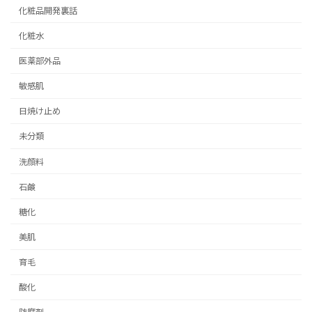
化粧品開発裏話
化粧水
医薬部外品
敏感肌
日焼け止め
未分類
洗顔料
石鹸
糖化
美肌
育毛
酸化