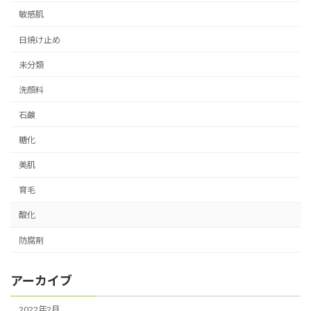
敏感肌
日焼け止め
未分類
洗顔料
石鹸
糖化
美肌
育毛
酸化
防腐剤
アーカイブ
2022年2月