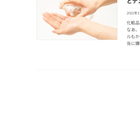
とデ
2021年
化粧品
なあ、
ルもか
当に嫌