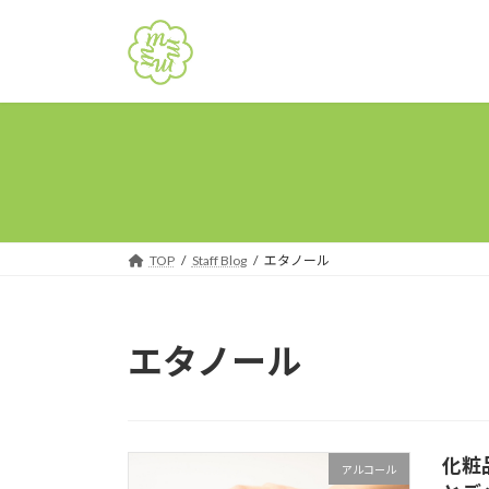
コ
ナ
ン
ビ
テ
ゲ
ン
ー
ツ
シ
へ
ョ
ス
ン
キ
に
ッ
移
プ
動
TOP
Staff Blog
エタノール
エタノール
化粧
アルコール