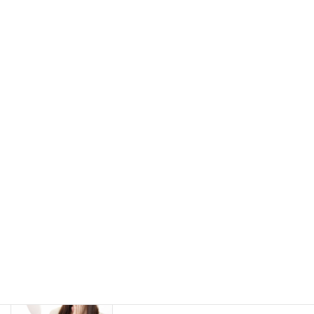
シワについて その１「シワの分類」
スキンケア
2022年1月10日
実は最強かもしれない美容成分「ビオチ
スキンケア
ン」についての知られてない話
2021年12月17日
洗顔パウダーを使用する際のコツと注意
スキンケア
点について
2021年12月10日
敏感肌の方が化粧品を選ぶ際の４か条
アレルギー
（５）
2021年12月8日