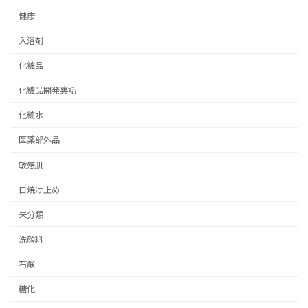
健康
入浴剤
化粧品
化粧品開発裏話
化粧水
医薬部外品
敏感肌
日焼け止め
未分類
洗顔料
石鹸
糖化