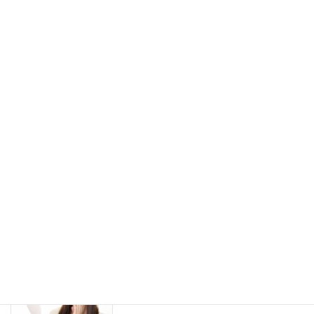
シワについて その１「シワの分類」
スキンケア
2022年1月10日
実は最強かもしれない美容成分「ビオチ
スキンケア
ン」についての知られてない話
2021年12月17日
洗顔パウダーを使用する際のコツと注意
スキンケア
点について
2021年12月10日
敏感肌の方が化粧品を選ぶ際の４か条
アレルギー
（５）
2021年12月8日