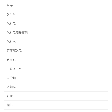
健康
入浴剤
化粧品
化粧品開発裏話
化粧水
医薬部外品
敏感肌
日焼け止め
未分類
洗顔料
石鹸
糖化