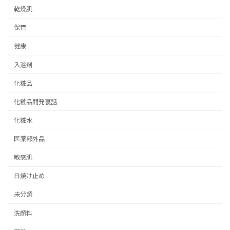
乾燥肌
保管
健康
入浴剤
化粧品
化粧品開発裏話
化粧水
医薬部外品
敏感肌
日焼け止め
未分類
洗顔料