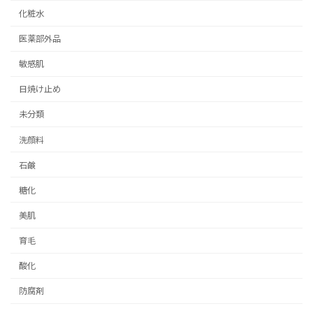
化粧水
医薬部外品
敏感肌
日焼け止め
未分類
洗顔料
石鹸
糖化
美肌
育毛
酸化
防腐剤