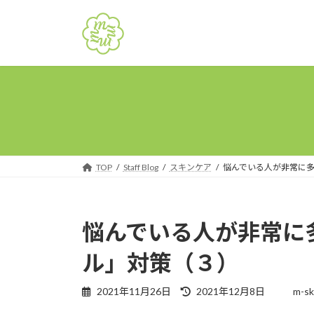
コ
ナ
ン
ビ
テ
ゲ
ン
ー
ツ
シ
へ
ョ
ス
ン
キ
に
ッ
移
プ
動
TOP
Staff Blog
スキンケア
悩んでいる人が非常に
悩んでいる人が非常に
ル」対策（３）
最
2021年11月26日
2021年12月8日
m-sk
終