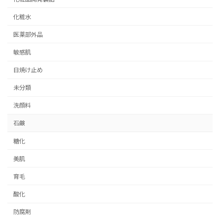
化粧水
医薬部外品
敏感肌
日焼け止め
未分類
洗顔料
石鹸
糖化
美肌
育毛
酸化
防腐剤