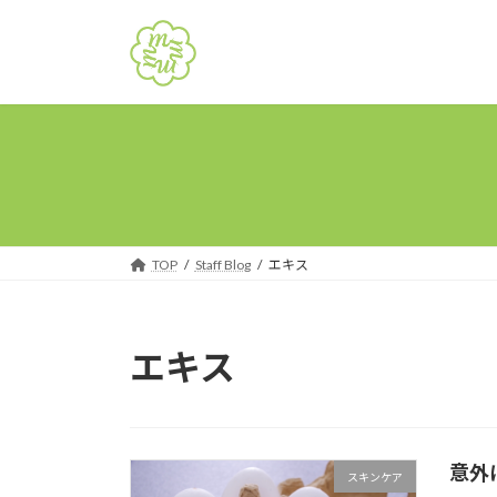
コ
ナ
ン
ビ
テ
ゲ
ン
ー
ツ
シ
へ
ョ
ス
ン
キ
に
ッ
移
プ
動
TOP
Staff Blog
エキス
エキス
意外
スキンケア