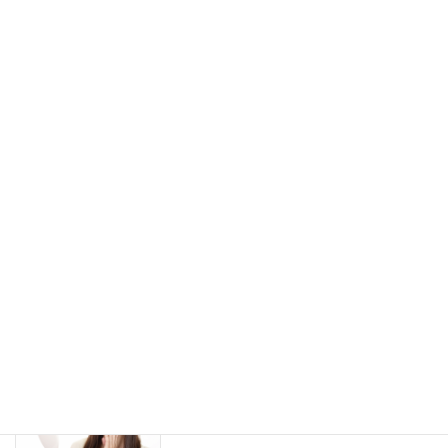
シワについて その１「シワの分類」
スキンケア
2022年1月10日
実は最強かもしれない美容成分「ビオチ
スキンケア
ン」についての知られてない話
2021年12月17日
洗顔パウダーを使用する際のコツと注意
スキンケア
点について
2021年12月10日
敏感肌の方が化粧品を選ぶ際の４か条
アレルギー
（５）
2021年12月8日