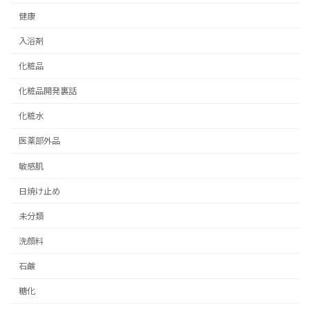
健康
入浴剤
化粧品
化粧品開発裏話
化粧水
医薬部外品
敏感肌
日焼け止め
未分類
洗顔料
石鹸
糖化