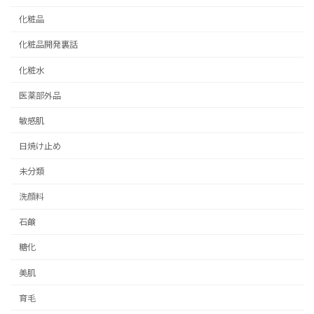
化粧品
化粧品開発裏話
化粧水
医薬部外品
敏感肌
日焼け止め
未分類
洗顔料
石鹸
糖化
美肌
育毛