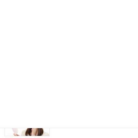
スキンケア
2022年1月10日
実は最強かもしれない美容成分「ビオチ
スキンケア
ン」についての知られてない話
2021年12月17日
洗顔パウダーを使用する際のコツと注意
スキンケア
点について
2021年12月10日
敏感肌の方が化粧品を選ぶ際の４か条
アレルギー
（５）
2021年12月8日