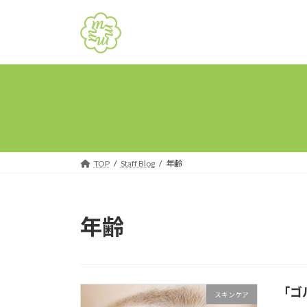
コ
ナ
ン
ビ
テ
ゲ
ン
ー
ツ
シ
へ
ョ
ス
ン
キ
に
ッ
移
プ
動
TOP
Staff Blog
年齢
年齢
「ゴ
スキンケア