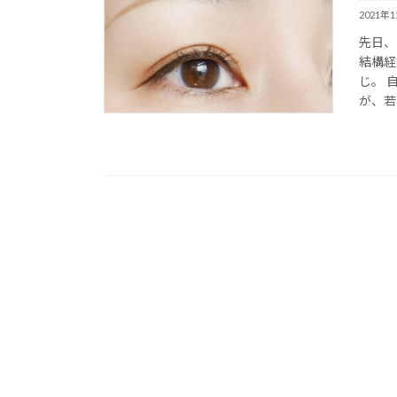
2021年
先日、
結構経
じ。 
が、若