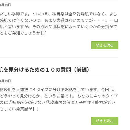
11月15日
だしい季節です。とはいえ、私自身は全然乾燥肌ではなく、まし
感肌では全くないので、あまり実感はないのですが・・・。 一口
肌と言いますが、その原因や肌状態によっていくつかの分類がで
とをご存知でしょうか […]
続きを読む
肌を見分けるための１０の質問（前編）
11月15日
乾燥肌を大雑把に４タイプに分けるお話をしています。今回は、
どうやって見分けるか、というお話です。 ちなみに４つのタイプ
のは ①皮脂分泌が少ない ②皮膚内の保湿因子を作る能力が低い
もしくは角質層が […]
続きを読む