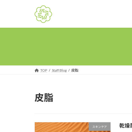
コ
ナ
ン
ビ
テ
ゲ
ン
ー
ツ
シ
へ
ョ
ス
ン
キ
に
ッ
移
プ
動
TOP
Staff Blog
皮脂
皮脂
乾燥
スキンケア