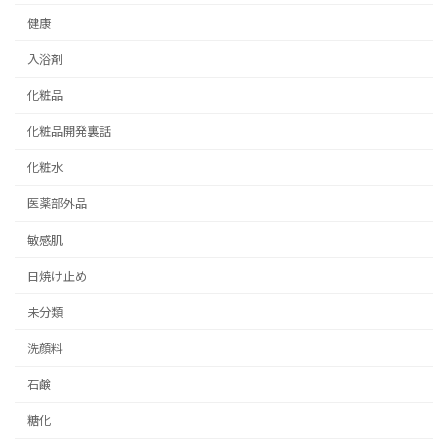
健康
入浴剤
化粧品
化粧品開発裏話
化粧水
医薬部外品
敏感肌
日焼け止め
未分類
洗顔料
石鹸
糖化