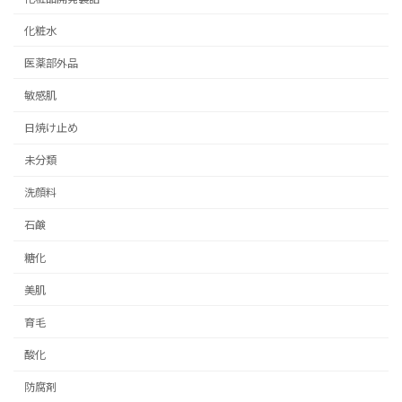
化粧水
医薬部外品
敏感肌
日焼け止め
未分類
洗顔料
石鹸
糖化
美肌
育毛
酸化
防腐剤