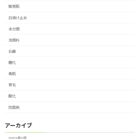
敏感肌
日焼け止め
未分類
洗顔料
石鹸
糖化
美肌
育毛
酸化
防腐剤
アーカイブ
2022年2月