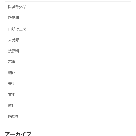
医薬部外品
敏感肌
日焼け止め
未分類
洗顔料
石鹸
糖化
美肌
育毛
酸化
防腐剤
アーカイブ