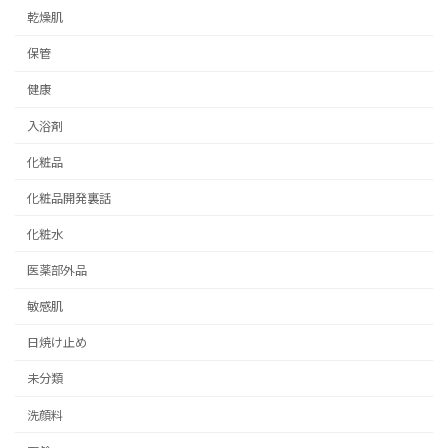
乾燥肌
保管
健康
入浴剤
化粧品
化粧品開発裏話
化粧水
医薬部外品
敏感肌
日焼け止め
未分類
洗顔料