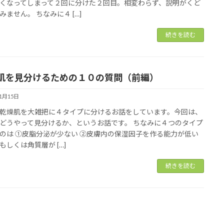
くなってしまって２回に分けた２回目。相変わらず、説明がくど
みません。 ちなみに４ […]
続きを読む
肌を見分けるための１０の質問（前編）
11月15日
乾燥肌を大雑把に４タイプに分けるお話をしています。今回は、
どうやって見分けるか、というお話です。 ちなみに４つのタイプ
のは ①皮脂分泌が少ない ②皮膚内の保湿因子を作る能力が低い
もしくは角質層が […]
続きを読む