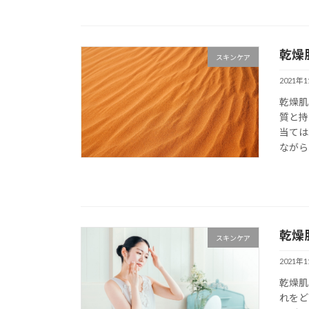
乾燥
スキンケア
2021年
乾燥肌
質と持
当ては
ながら
乾燥
スキンケア
2021年
乾燥肌
れをど