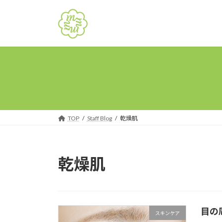
コ
ナ
ン
ビ
テ
ゲ
ン
ー
ツ
シ
へ
ョ
ス
ン
キ
に
ッ
移
プ
動
TOP
Staff Blog
乾燥肌
乾燥肌
目の
スキンケア